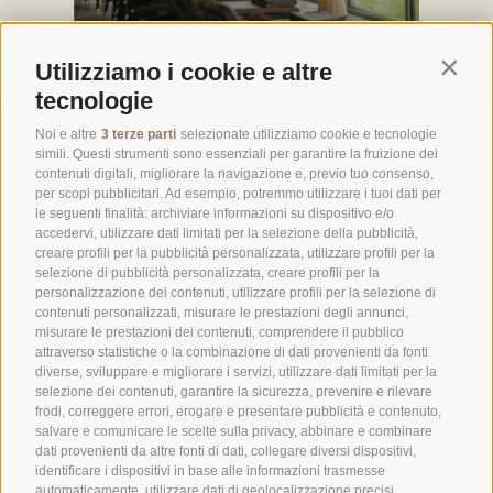
Contin
Utilizziamo i cookie e altre
tecnologie
Noi e altre
3 terze parti
selezionate utilizziamo cookie e tecnologie
simili. Questi strumenti sono essenziali per garantire la fruizione dei
contenuti digitali, migliorare la navigazione e, previo tuo consenso,
per scopi pubblicitari. Ad esempio, potremmo utilizzare i tuoi dati per
le seguenti finalità: archiviare informazioni su dispositivo e/o
Home
Informativa sui cookie
accedervi, utilizzare dati limitati per la selezione della pubblicità,
creare profili per la pubblicità personalizzata, utilizzare profili per la
Preferenze cookie
Camere
selezione di pubblicità personalizzata, creare profili per la
personalizzazione dei contenuti, utilizzare profili per la selezione di
Offerte
Note legali
contenuti personalizzati, misurare le prestazioni degli annunci,
misurare le prestazioni dei contenuti, comprendere il pubblico
Cucina
Informativa sulla privacy
attraverso statistiche o la combinazione di dati provenienti da fonti
diverse, sviluppare e migliorare i servizi, utilizzare dati limitati per la
Natura & Attività
Accessibilità
selezione dei contenuti, garantire la sicurezza, prevenire e rilevare
frodi, correggere errori, erogare e presentare pubblicità e contenuto,
salvare e comunicare le scelte sulla privacy, abbinare e combinare
dati provenienti da altre fonti di dati, collegare diversi dispositivi,
© 2026 Goldknopf
Telefono: +39 0471 727915
identificare i dispositivi in base alle informazioni trasmesse
Jochstraße 18, 39040 Seiser Alm
E-Mail: info@goldknopf.com
automaticamente, utilizzare dati di geolocalizzazione precisi,